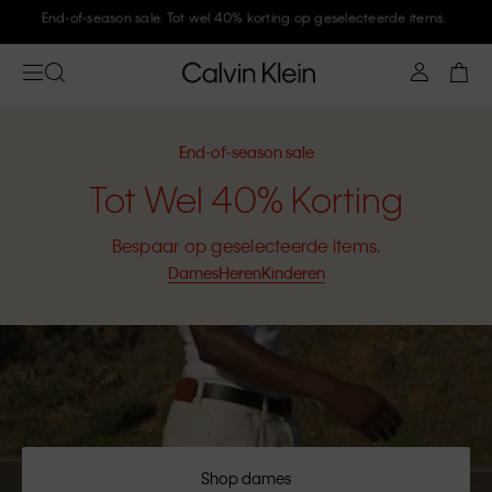
Meld je aan bij Calvin Klein en krijg 10% korting
End-of-season sale
Tot Wel 40% Korting
Bespaar op geselecteerde items.
Dames
Heren
Kinderen
Shop dames