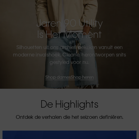
Jaren 90 Utility
Is Het Moment
Silhouetten uit ons archief, bekeken vanuit een
moderne invalshoek. Cleane, herontworpen snits
gestyled voor nu.
Shop dames
Shop heren
De Highlights
Ontdek de verhalen die het seizoen definiëren.