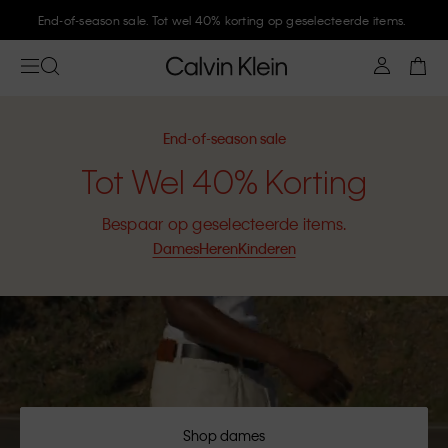
Meld je aan bij Calvin Klein en krijg 10% korting
End-of-season sale
Tot Wel 40% Korting
Bespaar op geselecteerde items.
Dames
Heren
Kinderen
Shop dames