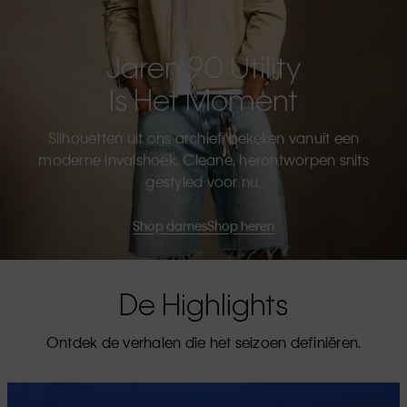
Jaren 90 Utility
Is Het Moment
Silhouetten uit ons archief, bekeken vanuit een
moderne invalshoek. Cleane, herontworpen snits
gestyled voor nu.
Shop dames
Shop heren
De Highlights
Ontdek de verhalen die het seizoen definiëren.