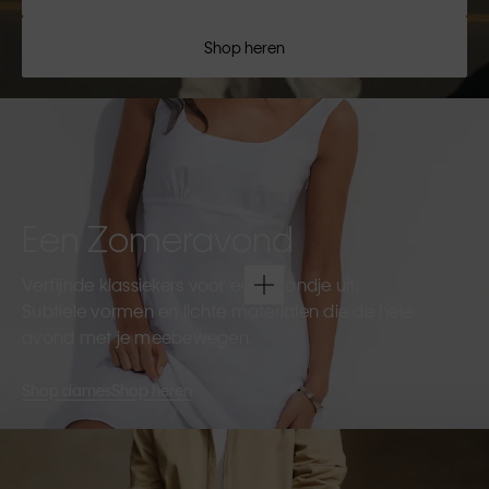
Shop heren
Een Zomeravond
Verfijnde klassiekers voor een avondje uit.
Subtiele vormen en lichte materialen die de hele
avond met je meebewegen.
Shop dames
Shop heren