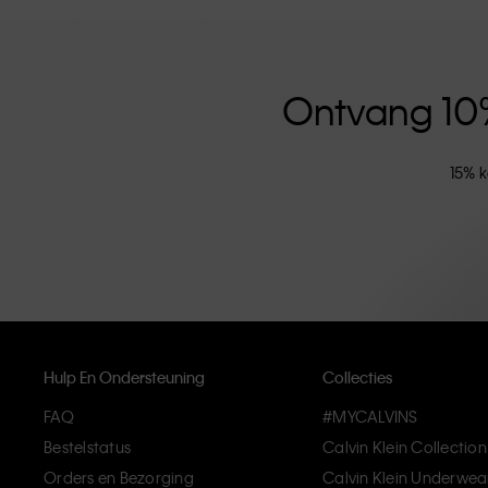
versterkt door de uniseks kledinglijn en inclusieve ma
hoogwaardige materialen en elimineren onnodige deta
artikelen die modern comfort belichamen.
Ontvang 10% 
15% k
Hulp En Ondersteuning
Collecties
FAQ
#MYCALVINS
Bestelstatus
Calvin Klein Collection
Orders en Bezorging
Calvin Klein Underwea