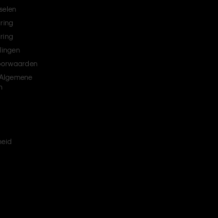
selen
aring
ring
llingen
oorwaarden
Algemene
n
heid