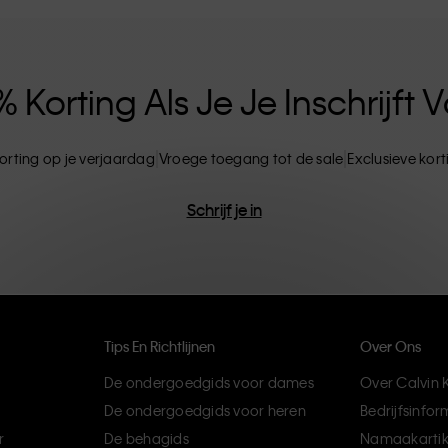
ten. CK-producten zijn gemaakt van
ils. Het resultaat? Unieke en duurzame mode-
Korting Als Je Je Inschrijft
orting op je verjaardag
Vroege toegang tot de sale
Exclusieve kor
Schrijf je in
Tips En Richtlijnen
Over Ons
De ondergoedgids voor dames
Over Calvin K
De ondergoedgids voor heren
Bedrijfsinfor
r
De behagids
Namaakartik