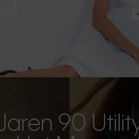
nd
 avond met je
Jaren 90 Utilit