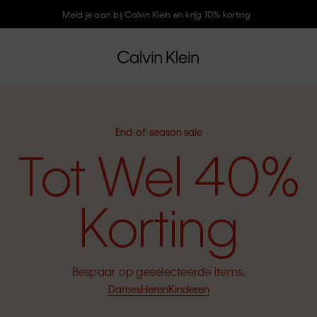
Meld je aan bij Calvin Klein en krijg 10% korting
End-of-season sale
Tot Wel 40%
Korting
Bespaar op geselecteerde items.
Dames
Heren
Kinderen