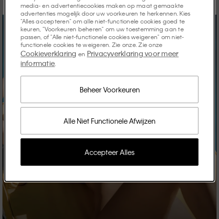
media- en advertentiecookies maken op maat gemaakte
advertenties mogelijk door uw voorkeuren te herkennen. Kies
"Alles accepteren" om alle niet-functionele cookies goed te
keuren, "Voorkeuren beheren" om uw toestemming aan te
passen, of "Alle niet-functionele cookies weigeren" om niet-
functionele cookies te weigeren. Zie onze. Zie onze
Cookieverklaring
Privacyverklaring voor meer
en
informatie
.
Beheer Voorkeuren
Alle Niet Functionele Afwijzen
Accepteer Alles