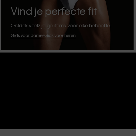
Vind je perfecte fit
Ontdek veelzijdige items voor elke behoefte.
Gids voor dames
Gids voor heren