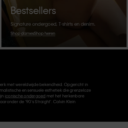
Bestsellers
Signature ondergoed, T-shirts en denim.
Shop dames
Shop heren
erk met wereldwijde bekendheid. Opgericht in
malistische en sensuele esthetiek die grenzeloze
ijn
iconische ondergoed
met het herkenbare
aaronder de '90's Straight'. Calvin Klein
die je basisgarderobe helemaal afmaken. Elk
vin Klein Underwear,
Calvin Klein Kids
en
Calvin
, en levert universeel aantrekkelijke producten
ve filosofie van Calvin Klein wordt verder