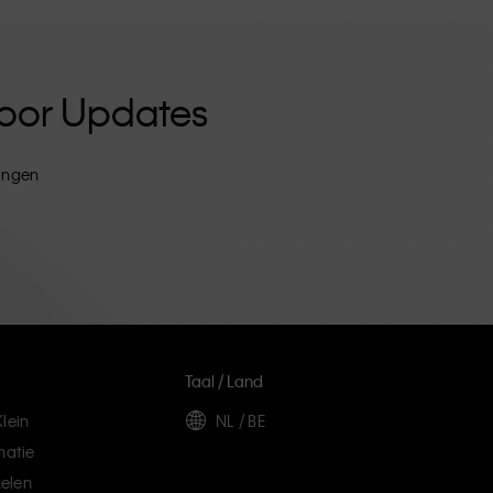
 Voor Updates
tingen
Taal / Land
lein
NL / BE
matie
elen