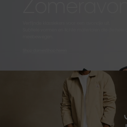
Zomeravo
Verfijnde klassiekers voor een avondje uit.
Subtiele vormen en lichte materialen die de hele
meebewegen.
Shop dames
Shop heren