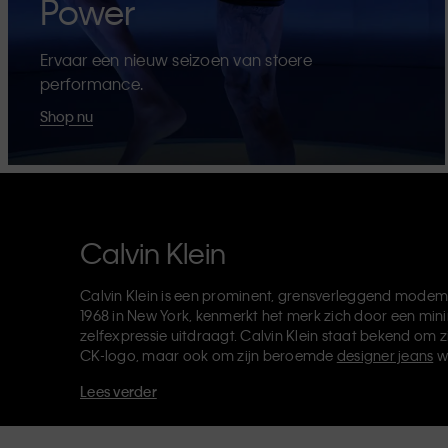
Power
Ervaar een nieuw seizoen van stoere
performance.
Shop nu
Calvin Klein
Calvin Klein is een prominent, grensverleggend modem
1968 in New York, kenmerkt het merk zich door een mini
zelfexpressie uitdraagt. Calvin Klein staat bekend om z
CK-logo, maar ook om zijn beroemde
designer jeans
w
verkoopt verder
merkkleding
,
schoenen
en
accessoires
Lees verder
van de CK-labels - Calvin Klein, Calvin Klein Jeans, Cal
Klein Sport
- heeft een unieke identiteit en retailpositie
voor zowel lokale als internationale klanten. De inclusie