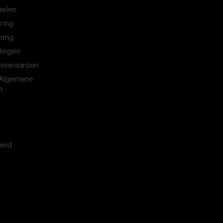
selen
aring
ring
llingen
oorwaarden
Algemene
n
heid