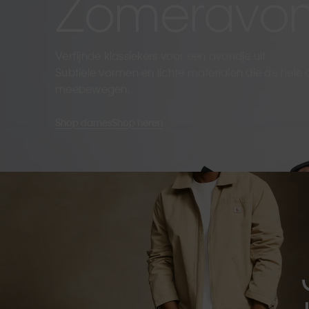
Zomeravo
Verfijnde klassiekers voor een avondje uit.
Subtiele vormen en lichte materialen die de hele
meebewegen.
Shop dames
Shop heren