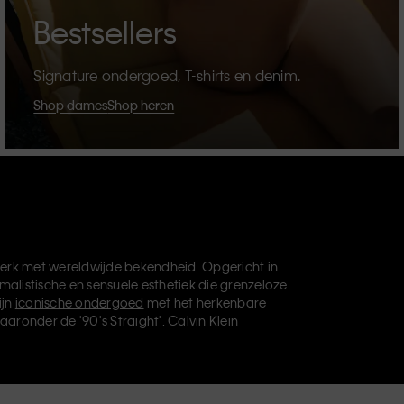
Bestsellers
Signature ondergoed, T-shirts en denim.
Shop dames
Shop heren
erk met wereldwijde bekendheid. Opgericht in
malistische en sensuele esthetiek die grenzeloze
ijn
iconische ondergoed
met het herkenbare
aaronder de '90's Straight'. Calvin Klein
die je basisgarderobe helemaal afmaken. Elk
vin Klein Underwear,
Calvin Klein Kids
en
Calvin
, en levert universeel aantrekkelijke producten
ve filosofie van Calvin Klein wordt verder