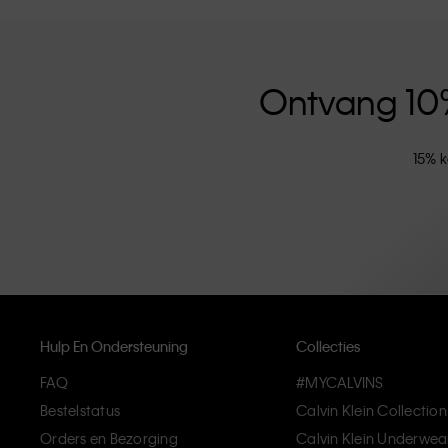
versterkt door de uniseks kledinglijn en inclusieve ma
hoogwaardige materialen en elimineren onnodige deta
artikelen die modern comfort belichamen.
Ontvang 10% 
15% k
Hulp En Ondersteuning
Collecties
FAQ
#MYCALVINS
Bestelstatus
Calvin Klein Collection
Orders en Bezorging
Calvin Klein Underwea