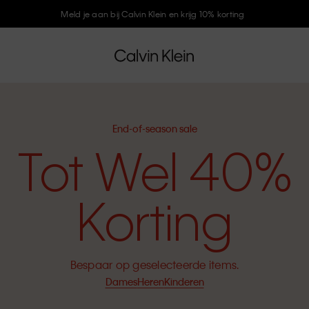
Meld je aan bij Calvin Klein en krijg 10% korting
End-of-season sale
Tot Wel 40%
Korting
Bespaar op geselecteerde items.
Dames
Heren
Kinderen