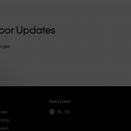
 Voor Updates
tingen
Taal / Land
lein
NL / BE
matie
elen