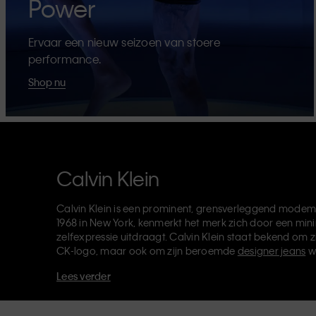
Power
Ervaar een nieuw seizoen van stoere
performance.
Shop nu
Calvin Klein
Calvin Klein is een prominent, grensverleggend modem
1968 in New York, kenmerkt het merk zich door een mini
zelfexpressie uitdraagt. Calvin Klein staat bekend om z
CK-logo, maar ook om zijn beroemde
designer jeans
w
verkoopt verder
merkkleding
,
schoenen
en
accessoires
Lees verder
van de CK-labels - Calvin Klein, Calvin Klein Jeans, Cal
Klein Sport
- heeft een unieke identiteit en retailpositie
voor zowel lokale als internationale klanten. De inclusie