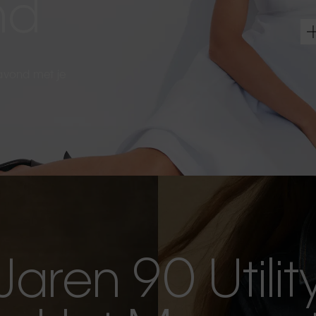
nd
 avond met je
Jaren 90 Utilit