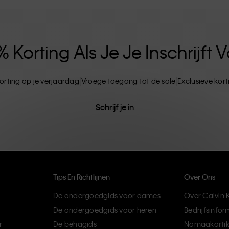
ten. CK-producten zijn gemaakt van
ils. Het resultaat? Unieke en duurzame mode-
Korting Als Je Je Inschrijft
orting op je verjaardag
Vroege toegang tot de sale
Exclusieve kor
Schrijf je in
Tips En Richtlijnen
Over Ons
De ondergoedgids voor dames
Over Calvin K
De ondergoedgids voor heren
Bedrijfsinfor
r
De behagids
Namaakartik