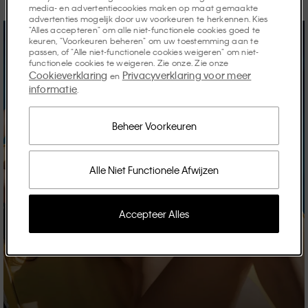
media- en advertentiecookies maken op maat gemaakte
advertenties mogelijk door uw voorkeuren te herkennen. Kies
"Alles accepteren" om alle niet-functionele cookies goed te
keuren, "Voorkeuren beheren" om uw toestemming aan te
passen, of "Alle niet-functionele cookies weigeren" om niet-
functionele cookies te weigeren. Zie onze. Zie onze
Cookieverklaring
Privacyverklaring voor meer
en
informatie
.
Beheer Voorkeuren
Alle Niet Functionele Afwijzen
Accepteer Alles