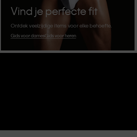
Vind je perfecte fit
Ontdek veelzijdige items voor elke behoefte.
Gids voor dames
Gids voor heren