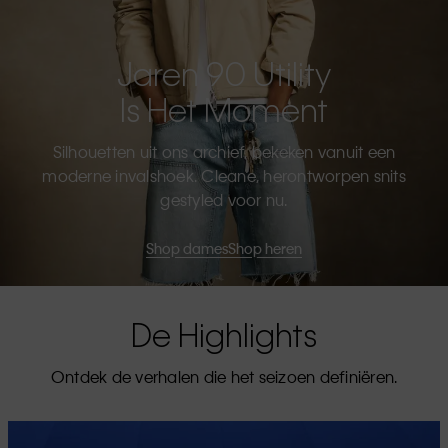
Jaren 90 Utility
Is Het Moment
Silhouetten uit ons archief, bekeken vanuit een
moderne invalshoek. Cleane, herontworpen snits
gestyled voor nu.
Shop dames
Shop heren
De Highlights
Ontdek de verhalen die het seizoen definiëren.