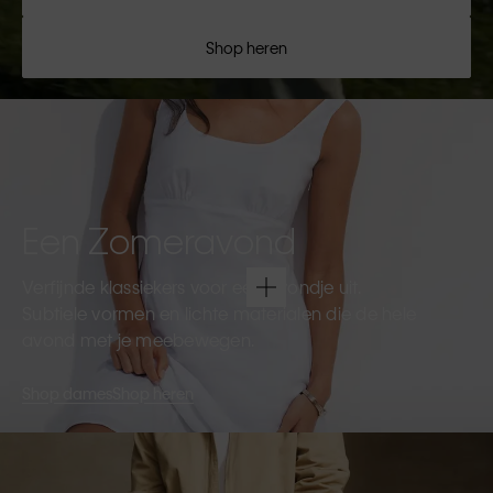
Shop heren
Een Zomeravond
Verfijnde klassiekers voor een avondje uit.
Subtiele vormen en lichte materialen die de hele
avond met je meebewegen.
Shop dames
Shop heren