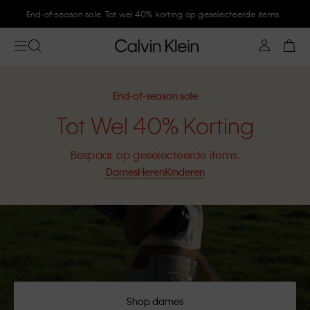
Meld je aan bij Calvin Klein en krijg 10% korting
End-of-season sale
Tot Wel 40% Korting
Bespaar op geselecteerde items.
Dames
Heren
Kinderen
Shop dames