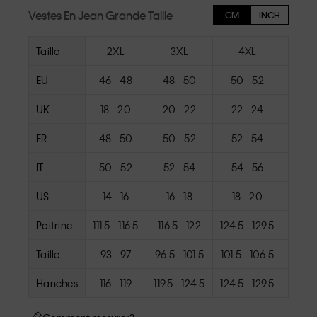
Vestes En Jean Grande Taille
CM
INCH
Taille
2XL
3XL
4XL
5
EU
46 - 48
48 - 50
50 - 52
52 
UK
18 - 20
20 - 22
22 - 24
24 
FR
48 - 50
50 - 52
52 - 54
54 
IT
50 - 52
52 - 54
54 - 56
56 
US
14 - 16
16 - 18
18 - 20
20 
Poitrine
111.5 - 116.5
116.5 - 122
124.5 - 129.5
132.5 
Taille
93 - 97
96.5 - 101.5
101.5 - 106.5
106.5 
Hanches
116 - 119
119.5 - 124.5
124.5 - 129.5
129.5 