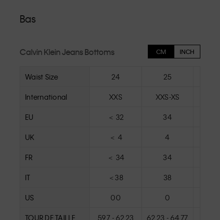
Bas
Calvin Klein Jeans Bottoms
CM
INCH
Waist Size
24
25
2
International
XXS
XXS-XS
X
EU
＜ 32
34
34 
UK
＜ 4
4
FR
＜ 34
34
3
IT
＜38
38
4
US
00
0
TOUR DE TAILLE
59.7 - 62.23
62.23 - 64.77
64.77 