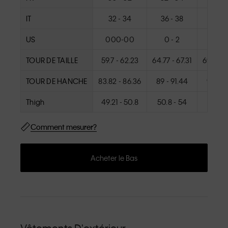
IT
32 - 34
36 - 38
40 -
US
000-00
0 - 2
4 - 
TOUR DE TAILLE
59.7 - 62.23
64.77 - 67.31
69.85 -
TOUR DE HANCHE
83.82 - 86.36
89 - 91.44
94 - 9
Thigh
49.21 - 50.8
50.8 - 54
54 - 5
Comment mesurer?
Acheter le Bas