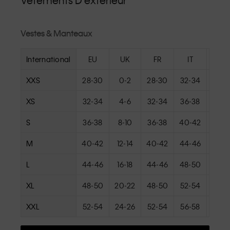
Vêtements D'extérieur
Vestes & Manteaux
International
EU
UK
FR
IT
U
XXS
28-30
0-2
28-30
32-34
000
XS
32-34
4-6
32-34
36-38
0-
S
36-38
8-10
36-38
40-42
4-
M
40-42
12-14
40-42
44-46
8-
L
44-46
16-18
44-46
48-50
12-
XL
48-50
20-22
48-50
52-54
16-
XXL
52-54
24-26
52-54
56-58
20-