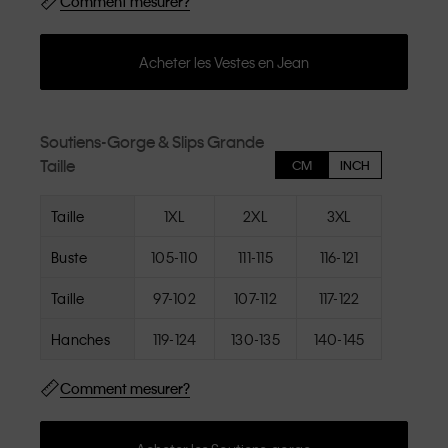
Comment mesurer?
Acheter les Vestes en Jean
Soutiens-Gorge & Slips Grande
Taille
CM
INCH
Taille
1XL
2XL
3XL
Buste
105-110
111-115
116-121
Taille
97-102
107-112
117-122
Hanches
119-124
130-135
140-145
Comment mesurer?