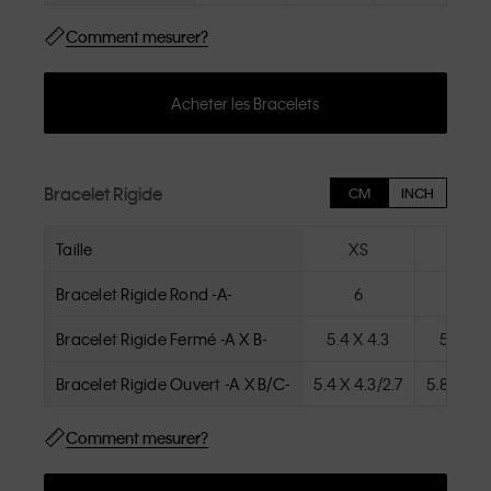
Comment mesurer?
Acheter les Bracelets
Bracelet Rigide
CM
INCH
Taille
XS
S
Bracelet Rigide Rond -A-
6
6.5
Bracelet Rigide Fermé -A X B-
5.4 X 4.3
5.4 X 4
Bracelet Rigide Ouvert -A X B/C-
5.4 X 4.3/2.7
5.8 X 4.6
Comment mesurer?