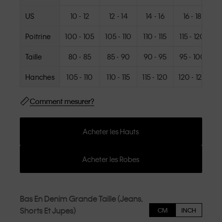
US
10 - 12
12 - 14
14 - 16
16 - 18
Poitrine
100 - 105
105 - 110
110 - 115
115 - 120
1
Taille
80 - 85
85 - 90
90 - 95
95 - 100
1
Hanches
105 - 110
110 - 115
115 - 120
120 - 125
1
Comment mesurer?
Acheter les Hauts
Acheter les Robes
Bas En Denim Grande Taille (Jeans,
Shorts Et Jupes)
CM
INCH