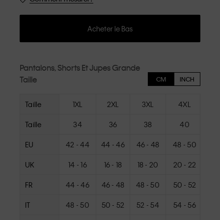
Acheter le Bas
Pantalons, Shorts Et Jupes Grande
Taille
CM
INCH
Taille
1XL
2XL
3XL
4XL
Taille
34
36
38
40
EU
42 - 44
44 - 46
46 - 48
48 - 50
50
UK
14 - 16
16 - 18
18 - 20
20 - 22
22
FR
44 - 46
46 - 48
48 - 50
50 - 52
52
IT
48 - 50
50 - 52
52 - 54
54 - 56
56