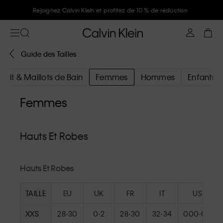
Rejoignez Calvin Klein et profitez de 10 % de réduction
Guide des Tailles
uit & Maillots de Bain
Femmes
Hommes
Enfants
Femmes
Hauts Et Robes
Hauts Et Robes
TAILLE
EU
UK
FR
IT
US
XXS
28-30
0-2
28-30
32-34
000-00