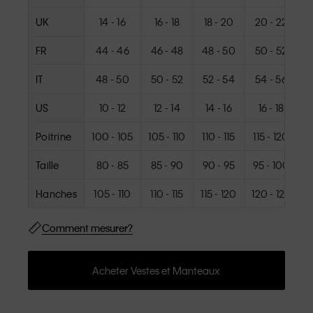
UK
14 - 16
16 - 18
18 - 20
20 - 22
FR
44 - 46
46 - 48
48 - 50
50 - 52
IT
48 - 50
50 - 52
52 - 54
54 - 56
US
10 - 12
12 - 14
14 - 16
16 - 18
Poitrine
100 - 105
105 - 110
110 - 115
115 - 120
1
Taille
80 - 85
85 - 90
90 - 95
95 - 100
1
Hanches
105 - 110
110 - 115
115 - 120
120 - 125
1
Comment mesurer?
Acheter Vestes et Manteaux