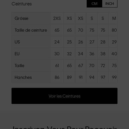
Ceintures
CM
INCH
Grösse
2XS
XS
XS
S
S
M
M
Taille de ceinture
65
65
70
75
75
80
8
US
24
25
26
27
28
29
3
EU
30
32
34
36
38
40
4
Taille
61
65
67
70
72
75
77
Hanches
86
89
91
94
97
99
10
Voir les Ceintures