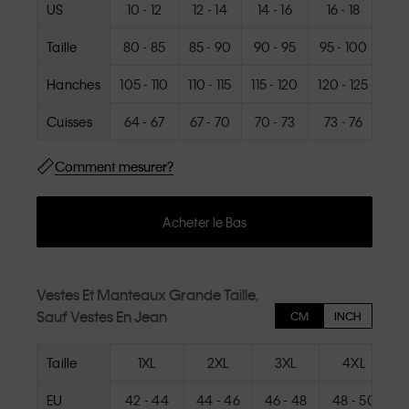
US
10 - 12
12 - 14
14 - 16
16 - 18
18
Taille
80 - 85
85 - 90
90 - 95
95 - 100
100
Hanches
105 - 110
110 - 115
115 - 120
120 - 125
125
Cuisses
64 - 67
67 - 70
70 - 73
73 - 76
76
Comment mesurer?
Acheter le Bas
Vestes Et Manteaux Grande Taille,
Sauf Vestes En Jean
CM
INCH
Taille
1XL
2XL
3XL
4XL
EU
42 - 44
44 - 46
46 - 48
48 - 50